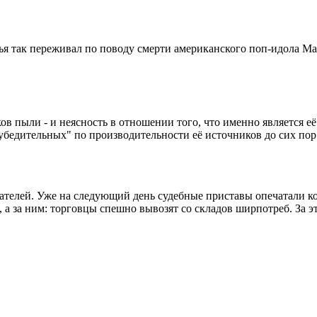
жья так переживал по поводу смерти американского поп-идола М
ов пыли - и неясность в отношении того, что именно является её
убедительных" по производительности её источников до сих пор
ателей. Уже на следующий день судебные приставы опечатали кон
 а за ним: торговцы спешно вывозят со складов ширпотреб. За эт