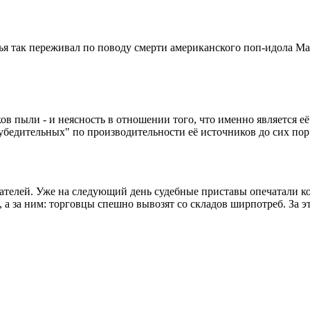
жья так переживал по поводу смерти американского поп-идола М
ов пыли - и неясность в отношении того, что именно является её
убедительных" по производительности её источников до сих пор
ателей. Уже на следующий день судебные приставы опечатали кон
 а за ним: торговцы спешно вывозят со складов ширпотреб. За эт