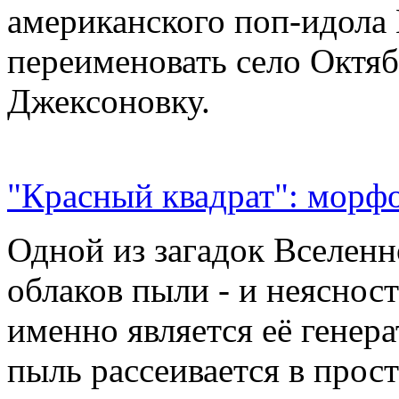
американского поп-идола
переименовать село Октяб
Джексоновку.
"Красный квадрат": морфо
Одной из загадок Вселенн
облаков пыли - и неясност
именно является её генер
пыль рассеивается в прос