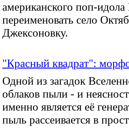
американского поп-идола
переименовать село Октяб
Джексоновку.
"Красный квадрат": морфо
Одной из загадок Вселенн
облаков пыли - и неясност
именно является её генер
пыль рассеивается в прос