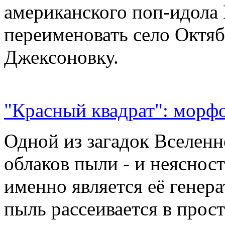
американского поп-идола
переименовать село Октяб
Джексоновку.
"Красный квадрат": морфо
Одной из загадок Вселенн
облаков пыли - и неясност
именно является её генер
пыль рассеивается в прос