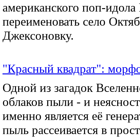
американского поп-идола
переименовать село Октяб
Джексоновку.
"Красный квадрат": морфо
Одной из загадок Вселенн
облаков пыли - и неясност
именно является её генер
пыль рассеивается в прос