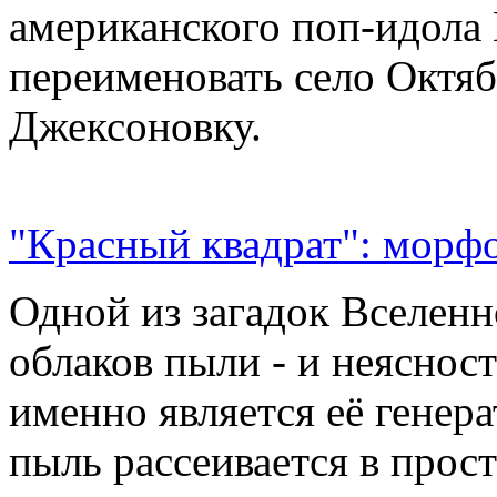
американского поп-идола
переименовать село Октяб
Джексоновку.
"Красный квадрат": морфо
Одной из загадок Вселенн
облаков пыли - и неясност
именно является её генер
пыль рассеивается в прос