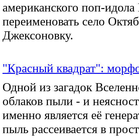
американского поп-идола
переименовать село Октяб
Джексоновку.
"Красный квадрат": морфо
Одной из загадок Вселенн
облаков пыли - и неясност
именно является её генер
пыль рассеивается в прос