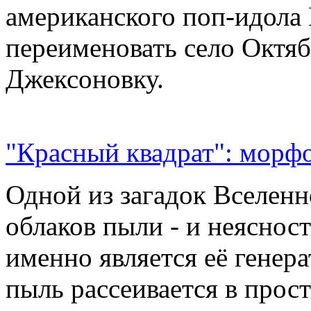
американского поп-идола
переименовать село Октяб
Джексоновку.
"Красный квадрат": морфо
Одной из загадок Вселенн
облаков пыли - и неясност
именно является её генер
пыль рассеивается в прос